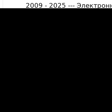
2009 - 2025 --- Электрон
info@mkdevelop.
Минимальная сумма заказа 50
15000 рублей де
*Бесплатная доставка заказов
Люберцы, г. Жуковский, г. Ра
бол
Данный сайт носит информ
публичной офертой, опред
Гражданского кодек
Данный сайт не собирает пе