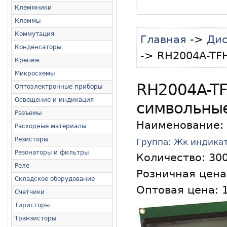
Клеммники
Клеммы
Коммутация
Главная
->
Дис
Конденсаторы
-> RH2004A-TF
Крепеж
Микросхемы
RH2004A-TF
Оптоэлектронные приборы
Освещение и индикация
символьны
Разъемы
Наименование:
Расходные материалы
Резисторы
Группа: Жк индика
Резонаторы и фильтры
Количество:
30
Реле
Розничная цена:
Складское оборудование
Оптовая цена: 1
Счетчики
Тиристоры
Транзисторы