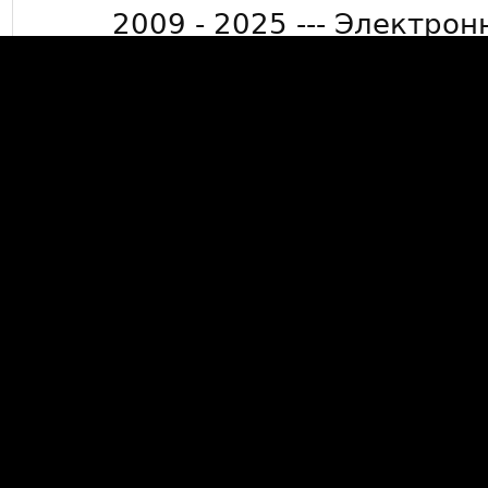
2009 - 2025 --- Электрон
info@mkdevelop.
Минимальная сумма заказа 50
15000 рублей де
*Бесплатная доставка заказов
Люберцы, г. Жуковский, г. Ра
бол
Данный сайт носит информ
публичной офертой, опред
Гражданского кодек
Данный сайт не собирает пе