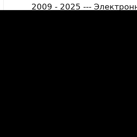
2009 - 2025 --- Электрон
info@mkdevelop.
Минимальная сумма заказа 50
15000 рублей де
*Бесплатная доставка заказов
Люберцы, г. Жуковский, г. Ра
бол
Данный сайт носит информ
публичной офертой, опред
Гражданского кодек
Данный сайт не собирает пе