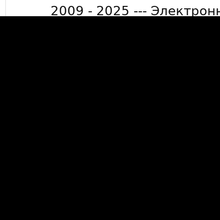
2009 - 2025 --- Электрон
info@mkdevelop.
Минимальная сумма заказа 50
15000 рублей де
*Бесплатная доставка заказов
Люберцы, г. Жуковский, г. Ра
бол
Данный сайт носит информ
публичной офертой, опред
Гражданского кодек
Данный сайт не собирает пе