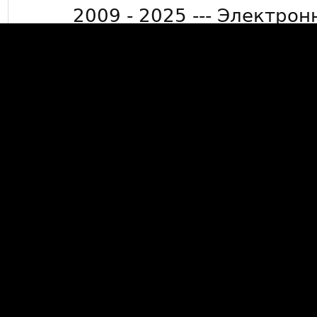
2009 - 2025 --- Электрон
info@mkdevelop.
Минимальная сумма заказа 50
15000 рублей де
*Бесплатная доставка заказов
Люберцы, г. Жуковский, г. Ра
бол
Данный сайт носит информ
публичной офертой, опред
Гражданского кодек
Данный сайт не собирает пе