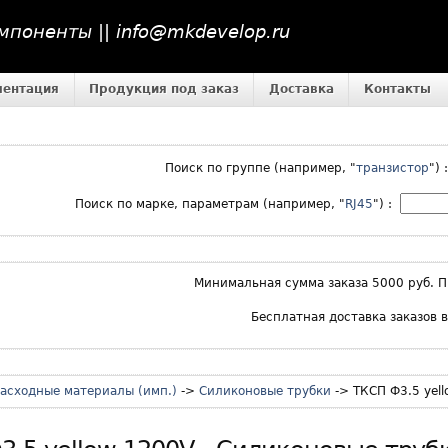
поненты || info@mkdevelop.ru
ментация
Продукция под заказ
Доставка
Контакты
Поиск по группе (например, "
транзистор
")
Поиск по марке, параметрам (например, "
RJ45
") :
Минимальная сумма заказа 5000 руб. П
Бесплатная доставка заказов 
Расходные материалы (имп.)
->
Силиконовые трубки
-> ТКСП Ф3.5 yel