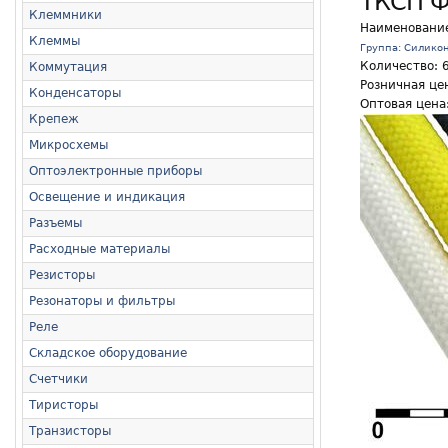
ТКСП Ф
Клеммники
Наименовани
Клеммы
Группа: Силико
Количество:
Коммутация
Розничная цен
Конденсаторы
Оптовая цена:
Крепеж
Микросхемы
Оптоэлектронные приборы
Освещение и индикация
Разъемы
Расходные материалы
Резисторы
Резонаторы и фильтры
Реле
Складское оборудование
Счетчики
Тиристоры
Транзисторы