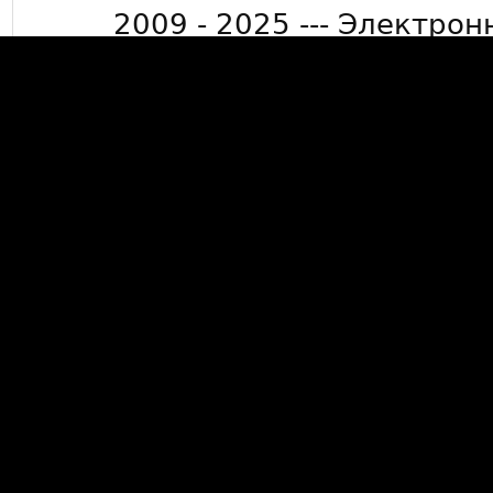
2009 - 2025 --- Электрон
info@mkdevelop.
Минимальная сумма заказа 50
15000 рублей де
*Бесплатная доставка заказов
Люберцы, г. Жуковский, г. Ра
бол
Данный сайт носит информ
публичной офертой, опред
Гражданского кодек
Данный сайт не собирает пе